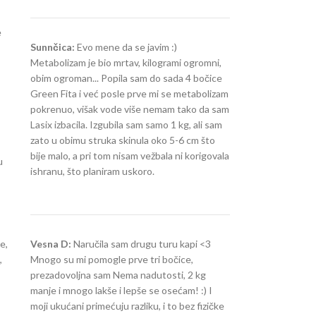
e
Sunnčica:
Evo mene da se javim :)
Metabolizam je bio mrtav, kilogrami ogromni,
obim ogroman... Popila sam do sada 4 bočice
Green Fita i već posle prve mi se metabolizam
pokrenuo, višak vode više nemam tako da sam
Lasix izbacila. Izgubila sam samo 1 kg, ali sam
zato u obimu struka skinula oko 5-6 cm što
bije malo, a pri tom nisam vežbala ni korigovala
u
ishranu, što planiram uskoro.
e,
Vesna D:
Naručila sam drugu turu kapi <3
,
Mnogo su mi pomogle prve tri bočice,
prezadovoljna sam Nema nadutosti, 2 kg
manje i mnogo lakše i lepše se osećam! :) I
moji ukućani primećuju razliku, i to bez fizičke