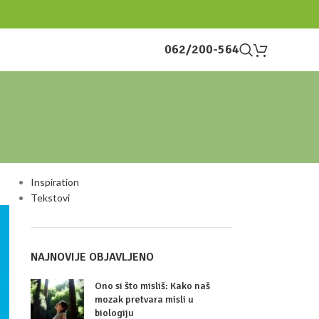
062/200-564
KATEGORIJE
Inspiration
Tekstovi
NAJNOVIJE OBJAVLJENO
Ono si što misliš: Kako naš
mozak pretvara misli u
biologiju