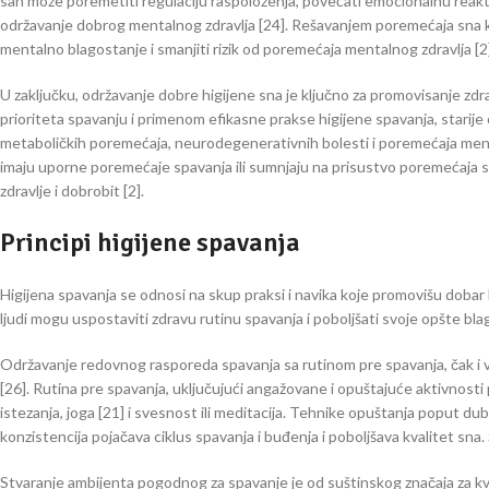
san može poremetiti regulaciju raspoloženja, povećati emocionalnu reaktivn
održavanje dobrog mentalnog zdravlja [24]. Rešavanjem poremećaja sna kr
mentalno blagostanje i smanjiti rizik od poremećaja mentalnog zdravlja [2]
U zaključku, održavanje dobre higijene sna je ključno za promovisanje zd
prioriteta spavanju i primenom efikasne prakse higijene spavanja, starije 
metaboličkih poremećaja, neurodegenerativnih bolesti i poremećaja ment
imaju uporne poremećaje spavanja ili sumnjaju na prisustvo poremećaja spa
zdravlje i dobrobit [2].
Principi higijene spavanja
Higijena spavanja se odnosi na skup praksi i navika koje promovišu dobar k
ljudi mogu uspostaviti zdravu rutinu spavanja i poboljšati svoje opšte bla
Održavanje redovnog rasporeda spavanja sa rutinom pre spavanja, čak i v
[26]. Rutina pre spavanja, uključujući angažovane i opuštajuće aktivnosti 
istezanja, joga [21] i svesnost ili meditacija. Tehnike opuštanja poput d
konzistencija pojačava ciklus spavanja i buđenja i poboljšava kvalitet sna.
Stvaranje ambijenta pogodnog za spavanje je od suštinskog značaja za k