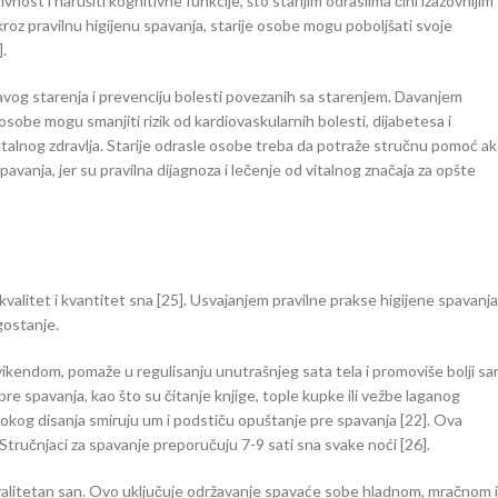
ost i narušiti kognitivne funkcije, što starijim odraslima čini izazovnijim
oz pravilnu higijenu spavanja, starije osobe mogu poboljšati svoje
.
ravog starenja i prevenciju bolesti povezanih sa starenjem. Davanjem
osobe mogu smanjiti rizik od kardiovaskularnih bolesti, dijabetesa i
alnog zdravlja. Starije odrasle osobe treba da potraže stručnu pomoć a
vanja, jer su pravilna dijagnoza i lečenje od vitalnog značaja za opšte
valitet i kvantitet sna [25]. Usvajanjem pravilne prakse higijene spavanja
gostanje.
ikendom, pomaže u regulisanju unutrašnjeg sata tela i promoviše bolji sa
pre spavanja, kao što su čitanje knjige, tople kupke ili vežbe laganog
ubokog disanja smiruju um i podstiču opuštanje pre spavanja [22]. Ova
 Stručnjaci za spavanje preporučuju 7-9 sati sna svake noći [26].
valitetan san. Ovo uključuje održavanje spavaće sobe hladnom, mračnom i