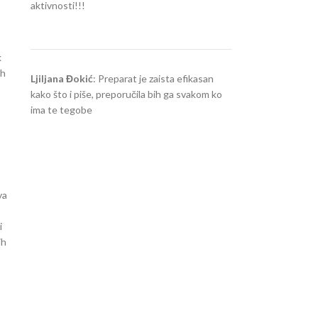
aktivnosti!!!
k
ih
Ljiljana Đokić
: Preparat je zaista efikasan
kako što i piše, preporučila bih ga svakom ko
ima te tegobe
va
i
ih