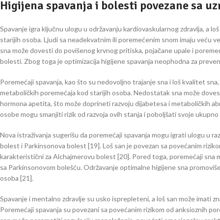
Higijena spavanja i bolesti povezane sa u
Spavanje igra ključnu ulogu u održavanju kardiovaskularnog zdravlja, a lo
starijih osoba. Ljudi sa neadekvatnim ili poremećenim snom imaju veću ve
sna može dovesti do povišenog krvnog pritiska, pojačane upale i poremeć
bolesti. Zbog toga je optimizacija higijene spavanja neophodna za prevenci
Poremećaji spavanja, kao što su nedovoljno trajanje sna i loš kvalitet sna
metaboličkih poremećaja kod starijih osoba. Nedostatak sna može dovesti
hormona apetita, što može doprineti razvoju dijabetesa i metaboličkih abn
osobe mogu smanjiti rizik od razvoja ovih stanja i poboljšati svoje ukupno 
Nova istraživanja sugerišu da poremećaji spavanja mogu igrati ulogu u r
bolest i Parkinsonova bolest [19]. Loš san je povezan sa povećanim riziko
karakteristični za Alchajmerovu bolest [20]. Pored toga, poremećaji sna 
sa Parkinsonovom bolešću. Održavanje optimalne higijene sna promoviše z
osoba [21].
Spavanje i mentalno zdravlje su usko isprepleteni, a loš san može imati z
Poremećaji spavanja su povezani sa povećanim rizikom od anksioznih pore