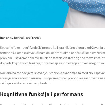
Image by benzoix on Freepik
Spavanje je osnovni fiziološki proces koji igra ključnu ulogu u održavanju 
regenerišu, omogućavajući nam da se probudimo osećajući se osveženim 
problem u savremenom svetu. Nedostatak kvalitetnog sna može imati štet
do pada kognitivnih funkcija, poremećaja raspoloženja i povećanog rizika 
Nacionalna fondacija za spavanje, Američka akademija za medicinu spavanja 
zdravlju sna, redovno ažuriraju svoje smernice i preporuke zasnovane na 
zašto je kvalitetan san neophodan.
Kognitivna funkcija i performans