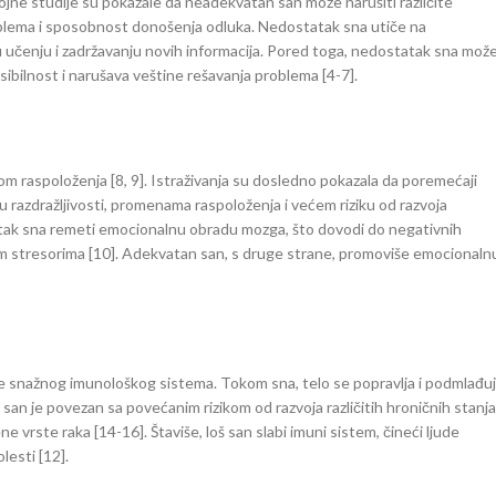
ojne studije su pokazale da neadekvatan san može narušiti različite
roblema i sposobnost donošenja odluka. Nedostatak sna utiče na
 učenju i zadržavanju novih informacija. Pored toga, nedostatak sna mož
ksibilnost i narušava veštine rešavanja problema [4-7].
m raspoloženja [8, 9]. Istraživanja su dosledno pokazala da poremećaji
 razdražljivosti, promenama raspoloženja i većem riziku od razvoja
tatak sna remeti emocionalnu obradu mozga, što dovodi do negativnih
m stresorima [10]. Adekvatan san, s druge strane, promoviše emocionaln
je snažnog imunološkog sistema. Tokom sna, telo se popravlja i podmlađuj
an je povezan sa povećanim rizikom od razvoja različitih hroničnih stanja
e vrste raka [14-16]. Štaviše, loš san slabi imuni sistem, čineći ljude
lesti [12].