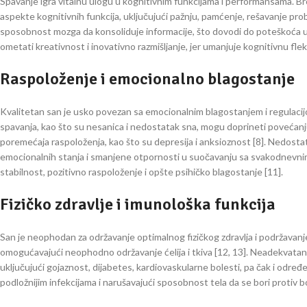
Spavanje igra vitalnu ulogu u kognitivnim funkcijama i performansama. Br
aspekte kognitivnih funkcija, uključujući pažnju, pamćenje, rešavanje p
sposobnost mozga da konsoliduje informacije, što dovodi do poteškoća u
ometati kreativnost i inovativno razmišljanje, jer umanjuje kognitivnu fle
Raspoloženje i emocionalno blagostanje
Kvalitetan san je usko povezan sa emocionalnim blagostanjem i regulacijo
spavanja, kao što su nesanica i nedostatak sna, mogu doprineti povećanju
poremećaja raspoloženja, kao što su depresija i anksioznost [8]. Nedos
emocionalnih stanja i smanjene otpornosti u suočavanju sa svakodnevni
stabilnost, pozitivno raspoloženje i opšte psihičko blagostanje [11].
Fizičko zdravlje i imunološka funkcija
San je neophodan za održavanje optimalnog fizičkog zdravlja i podržavan
omogućavajući neophodno održavanje ćelija i tkiva [12, 13]. Neadekvatan s
uključujući gojaznost, dijabetes, kardiovaskularne bolesti, pa čak i određen
podložnijim infekcijama i narušavajući sposobnost tela da se bori protiv bo