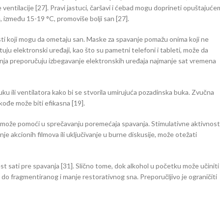
entilacije [27]. Pravi jastuci, čaršavi i ćebad mogu doprineti opuštajućem
između 15-19 °C, promoviše bolji san [27].
losti koji mogu da ometaju san. Maske za spavanje pomažu onima koji ne
uju elektronski uređaji, kao što su pametni telefoni i tableti, može da
anja preporučuju izbegavanje elektronskih uređaja najmanje sat vremena
u ili ventilatora kako bi se stvorila umirujuća pozadinska buka. Zvučna
akođe može biti efikasna [19].
je može pomoći u sprečavanju poremećaja spavanja. Stimulativne aktivnost
 akcionih filmova ili uključivanje u burne diskusije, može otežati
t sati pre spavanja [31]. Slično tome, dok alkohol u početku može učiniti
 do fragmentiranog i manje restorativnog sna. Preporučljivo je ograničiti