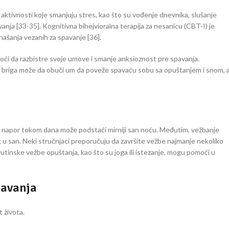
 aktivnosti koje smanjuju stres, kao što su vođenje dnevnika, slušanje
anja [33-35]. Kognitivna bihejvioralna terapija za nesanicu (CBT-I) je
našanja vezanih za spavanje [36].
moći da razbistre svoje umove i smanje anksioznost pre spavanja.
 briga može da obuči um da poveže spavaću sobu sa opuštanjem i snom, 
čki napor tokom dana može podstaći mirniji san noću. Međutim, vežbanje
 u san. Neki stručnjaci preporučuju da završite vežbe najmanje nekoliko
 rutinske vežbe opuštanja, kao što su joga ili istezanje, mogu pomoći u
pavanja
t života.