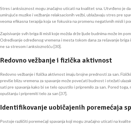
Stres i anksioznost mogu značajno uticati na kvalitet sna. Utvrđeno je da
umirujuće muzike i vežbanje relaksacionih vežbi, ublažavaju stres pre spav
veoma efikasna terapija koja se fokusira na promenu negativnih misli i po
Zapisivanje svih briga ili misli koje možda drže ljude budnima može im po
Određivanje određenog vremena i mesta tokom dana za rešavanje briga i
ne sa stresom i anksioznošću [30].
Redovno vežbanje i fizička aktivnost
Redovno vežbanje i fizička aktivnost imaju brojne prednosti za san. Fizi
previše blizu vremena za spavanje može povećati budnost i otežati ulazak
sati pre spavanja kako bi se telo opustilo i pripremilo za san. Pored toga,
opuštanju i pripremiti telo za san [37].
Identifikovanje uobičajenih poremećaja s
Postoje različiti poremećaji spavanja koji mogu značajno uticati na kvalite