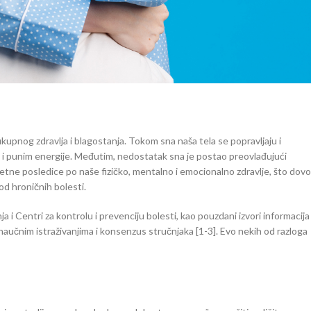
ukupnog zdravlja i blagostanja. Tokom sna naša tela se popravljaju i
i punim energije. Međutim, nedostatak sna je postao preovlađujući
ne posledice po naše fizičko, mentalno i emocionalno zdravlje, što dovo
od hroničnih bolesti.
i Centri za kontrolu i prevenciju bolesti, kao pouzdani izvori informacija
naučnim istraživanjima i konsenzus stručnjaka [1-3]. Evo nekih od razloga