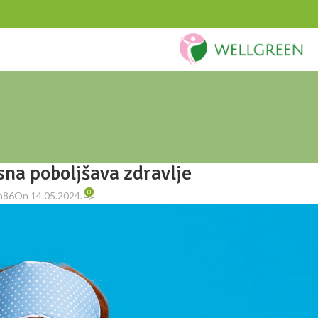
Blog
T
Naslovna
/
Tekstovi
STOVI
 sna poboljšava zdravlje
0
a86
On 14.05.2024.