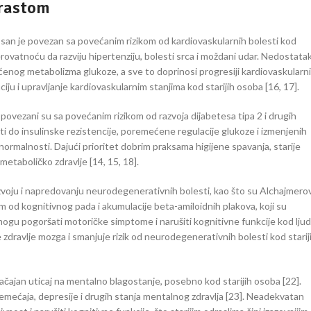
zrastom
š san je povezan sa povećanim rizikom od kardiovaskularnih bolesti kod
rovatnoću da razviju hipertenziju, bolesti srca i moždani udar. Nedostata
enog metabolizma glukoze, a sve to doprinosi progresiji kardiovaskularn
ju i upravljanje kardiovaskularnim stanjima kod starijih osoba [16, 17].
, povezani su sa povećanim rizikom od razvoja dijabetesa tipa 2 i drugih
 do insulinske rezistencije, poremećene regulacije glukoze i izmenjenih
ormalnosti. Dajući prioritet dobrim praksama higijene spavanja, starije
metaboličko zdravlje [14, 15, 18].
azvoju i napredovanju neurodegenerativnih bolesti, kao što su Alchajmero
m od kognitivnog pada i akumulacije beta-amiloidnih plakova, koji su
mogu pogoršati motoričke simptome i narušiti kognitivne funkcije kod ljud
dravlje mozga i smanjuje rizik od neurodegenerativnih bolesti kod starij
načajan uticaj na mentalno blagostanje, posebno kod starijih osoba [22].
mećaja, depresije i drugih stanja mentalnog zdravlja [23]. Neadekvatan