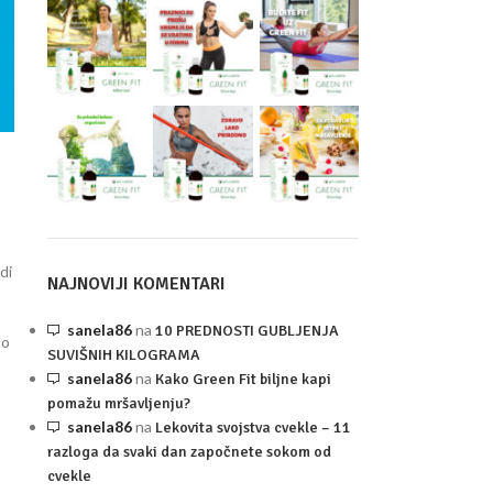
di
NAJNOVIJI KOMENTARI
sanela86
na
10 PREDNOSTI GUBLJENJA
 o
SUVIŠNIH KILOGRAMA
sanela86
na
Kako Green Fit biljne kapi
pomažu mršavljenju?
sanela86
na
Lekovita svojstva cvekle – 11
razloga da svaki dan započnete sokom od
cvekle