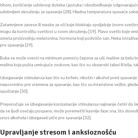
tihom, korišćenje udobnog dušeka i jastuka i obezbeđivanje odgovarajuće v
udobnijem okruženju za spavanje [28]. Hladna temperatura spavaće sobe, 
Zatamnjene zavese ili maske za oči koje blokiraju spoljašnje izvore svet
mogu da kontrolišu svetlost u svom okruženju [19]. Plavo svetlo koje emit
ometa proizvodnju melatonina, hormona koji podstiče san. Neka istraživ
pre spavanja [29].
Buka se može svesti na minimum pomoću čepova za uši, mašine za belu buk
mašina koja pušta umirujuće zvukove, kao što su okeanski talasi ili kiša, t
Izbegavanje stimulansa kao što su kofein, nikotin i alkohol pred spavan
neposredno pre vremena za spavanje, kao što su intenzivne vežbe, gledanje
opuštanje [30].
Preporučuje se izbegavanje konzumacije stimulansa najmanje četiri do šes
da se ljudi osećaju pospano, može poremetiti kasnije faze sna, što dovodi
unos alkohola i izbegavati piće pre spavanja [32].
Upravljanje stresom i anksioznošću