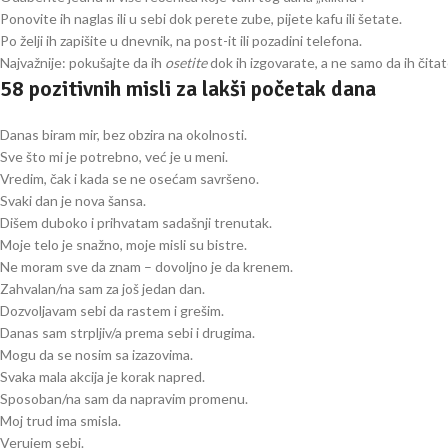
Ponovite ih naglas ili u sebi dok perete zube, pijete kafu ili šetate.
Po želji ih zapišite u dnevnik, na post-it ili pozadini telefona.
Najvažnije: pokušajte da ih
osetite
dok ih izgovarate, a ne samo da ih čitat
58 pozitivnih misli za lakši početak dana
Danas biram mir, bez obzira na okolnosti.
Sve što mi je potrebno, već je u meni.
Vredim, čak i kada se ne osećam savršeno.
Svaki dan je nova šansa.
Dišem duboko i prihvatam sadašnji trenutak.
Moje telo je snažno, moje misli su bistre.
Ne moram sve da znam – dovoljno je da krenem.
Zahvalan/na sam za još jedan dan.
Dozvoljavam sebi da rastem i grešim.
Danas sam strpljiv/a prema sebi i drugima.
Mogu da se nosim sa izazovima.
Svaka mala akcija je korak napred.
Sposoban/na sam da napravim promenu.
Moj trud ima smisla.
Verujem sebi.