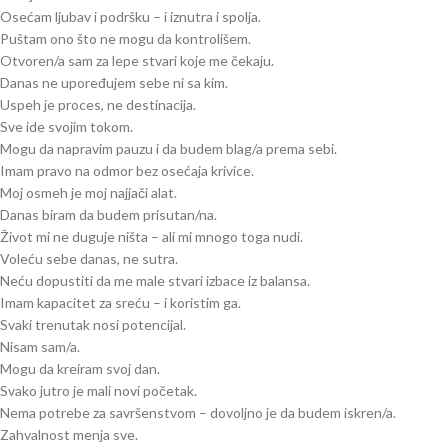
Osećam ljubav i podršku – i iznutra i spolja.
Puštam ono što ne mogu da kontrolišem.
Otvoren/a sam za lepe stvari koje me čekaju.
Danas ne upoređujem sebe ni sa kim.
Uspeh je proces, ne destinacija.
Sve ide svojim tokom.
Mogu da napravim pauzu i da budem blag/a prema sebi.
Imam pravo na odmor bez osećaja krivice.
Moj osmeh je moj najjači alat.
Danas biram da budem prisutan/na.
Život mi ne duguje ništa – ali mi mnogo toga nudi.
Voleću sebe danas, ne sutra.
Neću dopustiti da me male stvari izbace iz balansa.
Imam kapacitet za sreću – i koristim ga.
Svaki trenutak nosi potencijal.
Nisam sam/a.
Mogu da kreiram svoj dan.
Svako jutro je mali novi početak.
Nema potrebe za savršenstvom – dovoljno je da budem iskren/a.
Zahvalnost menja sve.