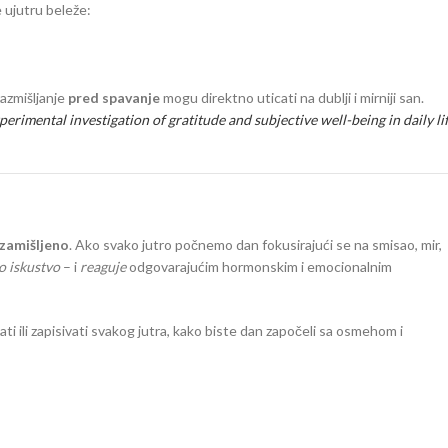
 ujutru beleže:
razmišljanje
pred spavanje
mogu direktno uticati na dublji i mirniji san.
rimental investigation of gratitude and subjective well-being in daily li
 zamišljeno
. Ako svako jutro počnemo dan fokusirajući se na smisao, mir,
o iskustvo
– i
reaguje
odgovarajućim hormonskim i emocionalnim
ati ili zapisivati svakog jutra, kako biste dan započeli sa osmehom i