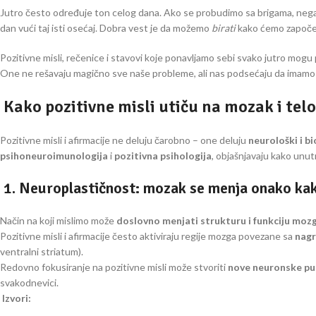
Jutro često određuje ton celog dana. Ako se probudimo sa brigama, negat
dan vući taj isti osećaj. Dobra vest je da možemo
birati
kako ćemo započeti
Pozitivne misli, rečenice i stavovi koje ponavljamo sebi svako jutro mogu 
One ne rešavaju magično sve naše probleme, ali nas podsećaju da imamo 
Kako pozitivne misli utiču na mozak i tel
Pozitivne misli i afirmacije ne deluju čarobno – one deluju
neurološki i b
psihoneuroimunologija
i
pozitivna psihologija
, objašnjavaju kako unutr
1. Neuroplastičnost: mozak se menja onako kak
Način na koji mislimo može
doslovno menjati strukturu i funkciju moz
Pozitivne misli i afirmacije često aktiviraju regije mozga povezane sa
nagr
ventralni striatum).
Redovno fokusiranje na pozitivne misli može stvoriti
nove neuronske pu
svakodnevici.
Izvori: