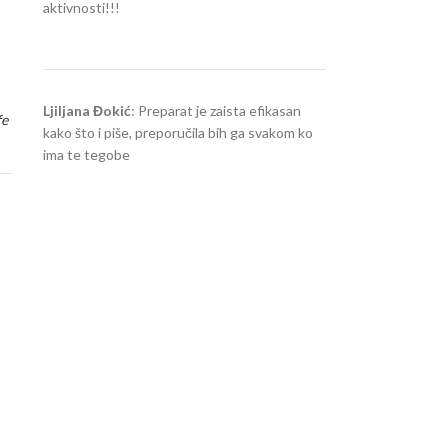
aktivnosti!!!
Ljiljana Đokić
: Preparat je zaista efikasan
fe
kako što i piše, preporučila bih ga svakom ko
ima te tegobe