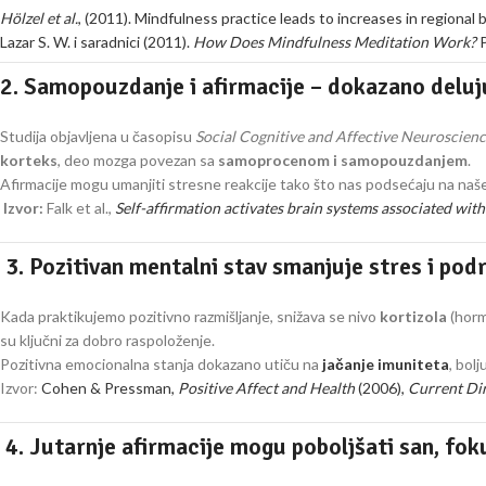
Hölzel et al.
, (2011). Mindfulness practice leads to increases in regional
Lazar S. W. i saradnici (2011).
How Does Mindfulness Meditation Work?
P
2. Samopouzdanje i afirmacije – dokazano deluj
Studija objavljena u časopisu
Social Cognitive and Affective Neuroscien
korteks
, deo mozga povezan sa
samoprocenom i samopouzdanjem
.
Afirmacije mogu umanjiti stresne reakcije tako što nas podsećaju na naš
Izvor:
Falk et al.,
Self-affirmation activates brain systems associated wit
3. Pozitivan mentalni stav smanjuje stres i pod
Kada praktikujemo pozitivno razmišljanje, snižava se nivo
kortizola
(horm
su ključni za dobro raspoloženje.
Pozitivna emocionalna stanja dokazano utiču na
jačanje imuniteta
, bol
Izvor:
Cohen & Pressman,
Positive Affect and Health
(2006),
Current Dir
4. Jutarnje afirmacije mogu poboljšati san, foku