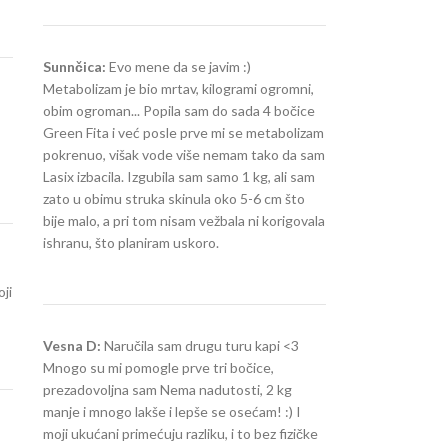
Sunnčica:
Evo mene da se javim :)
Metabolizam je bio mrtav, kilogrami ogromni,
obim ogroman... Popila sam do sada 4 bočice
Green Fita i već posle prve mi se metabolizam
pokrenuo, višak vode više nemam tako da sam
Lasix izbacila. Izgubila sam samo 1 kg, ali sam
zato u obimu struka skinula oko 5-6 cm što
bije malo, a pri tom nisam vežbala ni korigovala
ishranu, što planiram uskoro.
ji
Vesna D:
Naručila sam drugu turu kapi <3
Mnogo su mi pomogle prve tri bočice,
prezadovoljna sam Nema nadutosti, 2 kg
manje i mnogo lakše i lepše se osećam! :) I
moji ukućani primećuju razliku, i to bez fizičke