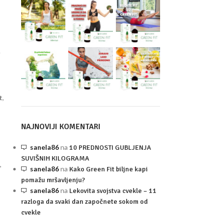
.
t
,
NAJNOVIJI KOMENTARI
sanela86
na
10 PREDNOSTI GUBLJENJA
SUVIŠNIH KILOGRAMA
,
sanela86
na
Kako Green Fit biljne kapi
pomažu mršavljenju?
sanela86
na
Lekovita svojstva cvekle – 11
razloga da svaki dan započnete sokom od
cvekle