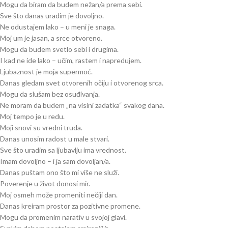
Mogu da biram da budem nežan/a prema sebi.
Sve što danas uradim je dovoljno.
Ne odustajem lako – u meni je snaga.
Moj um je jasan, a srce otvoreno.
Mogu da budem svetlo sebi i drugima.
I kad ne ide lako – učim, rastem i napredujem.
Ljubaznost je moja supermoć.
Danas gledam svet otvorenih očiju i otvorenog srca.
Mogu da slušam bez osuđivanja.
Ne moram da budem „na visini zadatka“ svakog dana.
Moj tempo je u redu.
Moji snovi su vredni truda.
Danas unosim radost u male stvari.
Sve što uradim sa ljubavlju ima vrednost.
Imam dovoljno – i ja sam dovoljan/a.
Danas puštam ono što mi više ne služi.
Poverenje u život donosi mir.
Moj osmeh može promeniti nečiji dan.
Danas kreiram prostor za pozitivne promene.
Mogu da promenim narativ u svojoj glavi.