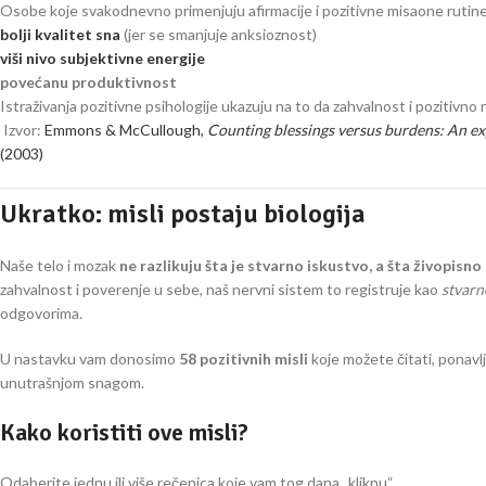
Osobe koje svakodnevno primenjuju afirmacije i pozitivne misaone rutine
bolji kvalitet sna
(jer se smanjuje anksioznost)
viši nivo subjektivne energije
povećanu produktivnost
Istraživanja pozitivne psihologije ukazuju na to da zahvalnost i pozitivno 
Izvor:
Emmons & McCullough,
Counting blessings versus burdens: An expe
(2003)
Ukratko: misli postaju biologija
Naše telo i mozak
ne razlikuju šta je stvarno iskustvo, a šta živopisno
zahvalnost i poverenje u sebe, naš nervni sistem to registruje kao
stvarn
odgovorima.
U nastavku vam donosimo
58 pozitivnih misli
koje možete čitati, ponavlj
unutrašnjom snagom.
Kako koristiti ove misli?
Odaberite jednu ili više rečenica koje vam tog dana „kliknu“.