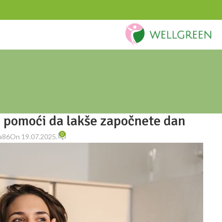
Blog
T
Naslovna
/
Tekstovi
STOVI
am pomoći da lakše započnete dan
0
a86
On 19.07.2025.