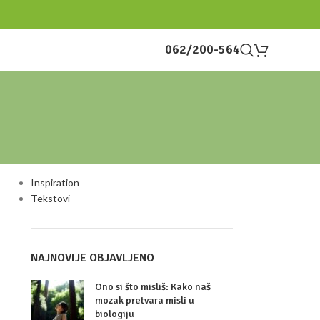
062/200-564
KATEGORIJE
Inspiration
Tekstovi
NAJNOVIJE OBJAVLJENO
Ono si što misliš: Kako naš
mozak pretvara misli u
biologiju