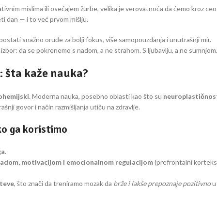
ivnim mislima ili osećajem žurbe, velika je verovatnoća da ćemo kroz ceo
 dan — i to već prvom mišlju.
postati snažno oruđe za bolji fokus, više samopouzdanja i unutrašnji mir.
izbor: da se pokrenemo s nadom, a ne strahom. S ljubavlju, a ne sumnjom
o: šta kaže nauka?
iohemijski
. Moderna nauka, posebno oblasti kao što su
neuroplastičnos
ašnji govor i način razmišljanja utiču na zdravlje.
o ga koristimo
ga
.
adom, motivacijom i emocionalnom regulacijom
(prefrontalni korteks
teve
, što znači da treniramo mozak da
brže i lakše prepoznaje pozitivno
u