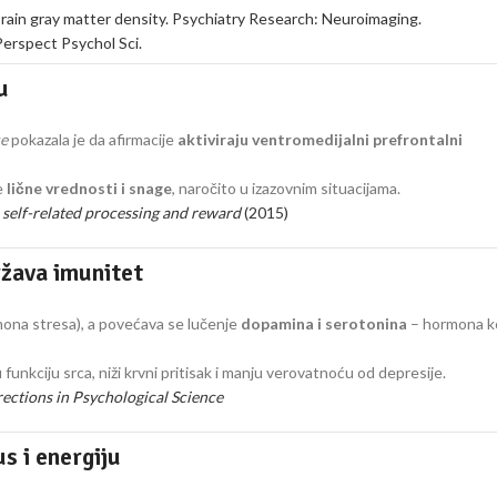
 brain gray matter density. Psychiatry Research: Neuroimaging.
erspect Psychol Sci.
u
ce
pokazala je da afirmacije
aktiviraju ventromedijalni prefrontalni
e
lične vrednosti i snage
, naročito u izazovnim situacijama.
h self-related processing and reward
(2015)
ržava imunitet
ona stresa), a povećava se lučenje
dopamina i serotonina
– hormona ko
ju funkciju srca, niži krvni pritisak i manju verovatnoću od depresije.
ections in Psychological Science
s i energiju