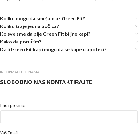
Koliko mogu da smršam uz Green FIt?
Koliko traje jedna bočica?
Ko sve sme da pije Green Fit biljne kapi?
Kako da poručim?
Da li Green Fit kapi mogu da se kupe u apoteci?
INFORMACIJE O NAMA
SLOBODNO NAS KONTAKTIRAJTE
Please leave this field empty.
Ime i prezime
Vaš Email