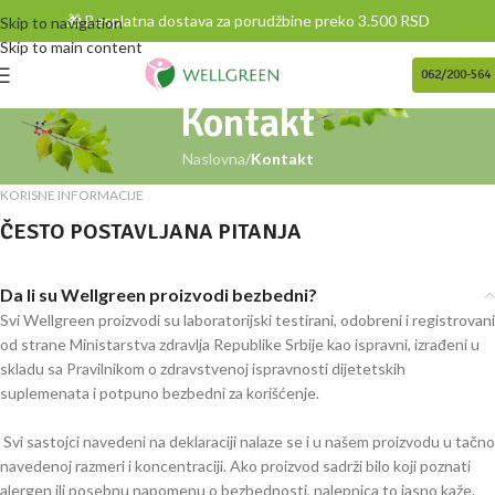
🎁 Besplatna dostava za porudžbine preko 3.500 RSD
Skip to navigation
Skip to main content
062/200-564
Kontakt
Naslovna
/
Kontakt
KORISNE INFORMACIJE
ČESTO POSTAVLJANA PITANJA
Da li su Wellgreen proizvodi bezbedni?
Svi Wellgreen proizvodi su laboratorijski testirani, odobreni i registrovani
od strane Ministarstva zdravlja Republike Srbije kao ispravni, izrađeni u
skladu sa Pravilnikom o zdravstvenoj ispravnosti dijetetskih
suplemenata i potpuno bezbedni za korišćenje.
Svi sastojci navedeni na deklaraciji nalaze se i u našem proizvodu u tačno
navedenoj razmeri i koncentraciji. Ako proizvod sadrži bilo koji poznati
alergen ili posebnu napomenu o bezbednosti, nalepnica to jasno kaže.