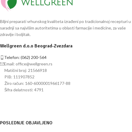
Biljni preparati vrhunskog kvaliteta izrađeni po tradicionalnoj recepturi u
saradnji sa najvišim autoritetima u oblasti farmacije i medicine, za vaše
zdravlje i boljitak.
Wellgreen d.o.o Beograd-Zvezdara
Telefon: (062) 200-564
Email:
office@wellgreen.rs
Matični broj: 21566918
PIB: 111907852
Žiro račun: 160-6000001966177-88
Šifra delatnosti: 4791
POSLEDNJE OBJAVLJENO