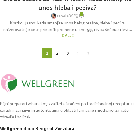
unos hleba i peciva?
0
sanela86
Kratko i jasno: kada smanjite unos belog brašna, hleba i peciva,
najverovatnije ćete primetiti promene u energiji, nivou šećera u krvi ...
DALJE
1
2
3
›
»
Biljni preparati vrhunskog kvaliteta izrađeni po tradicionalnoj recepturi u
saradnji sa najvišim autoritetima u oblasti farmacije i medicine, za vaše
zdravlje i boljitak.
Wellgreen d.o.o Beograd-Zvezdara