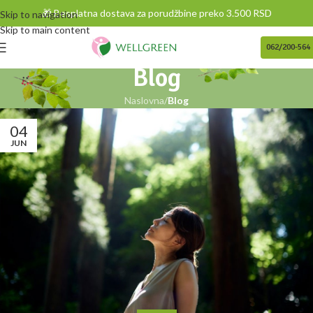
🎁 Besplatna dostava za porudžbine preko 3.500 RSD
Skip to navigation
Skip to main content
062/200-564
Blog
Naslovna
/
Blog
04
JUN