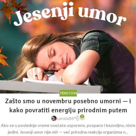
TEKSTOVI
Zašto smo u novembru posebno umorni — i
kako povratiti energiju prirodnim putem
0
sanela86
Ako se u poslednje vreme osećate usporeno, pospano i bezvoljno, niste
jedini. Jesenji umor nije mit — već prirodna reakcija organizma n...