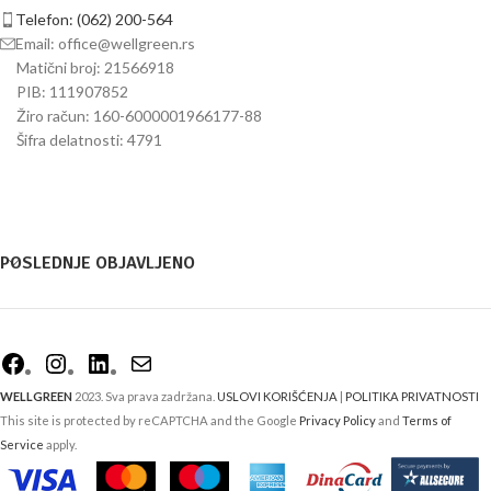
Telefon: (062) 200-564
Email:
office@wellgreen.rs
Matični broj: 21566918
PIB: 111907852
Žiro račun: 160-6000001966177-88
Šifra delatnosti: 4791
POSLEDNJE OBJAVLJENO
WELLGREEN
2023. Sva prava zadržana.
USLOVI KORIŠĆENJA
|
POLITIKA PRIVATNOSTI
This site is protected by reCAPTCHA and the Google
Privacy Policy
and
Terms of
Service
apply.