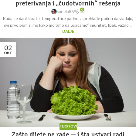
preterivanja i „čudotvornih“ rešenja
0
sanela86
Kada se dani skrate, temperature padnu, a prehlade počnu da vladaju,
svi prvo pomislimo kako moramo da „ojačamo“ imunitet. Ipak, važno ...
DALJE
02
OKT
TEKSTOVI
Zašto dijete ne rade — i šta ustvari radi