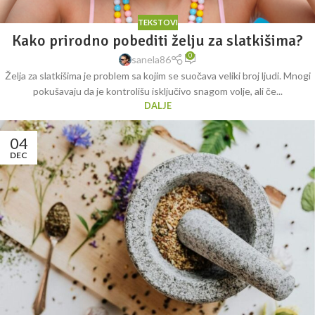
TEKSTOVI
Kako prirodno pobediti želju za slatkišima?
0
sanela86
Želja za slatkišima je problem sa kojim se suočava veliki broj ljudi. Mnogi
pokušavaju da je kontrolišu isključivo snagom volje, ali če...
DALJE
04
DEC