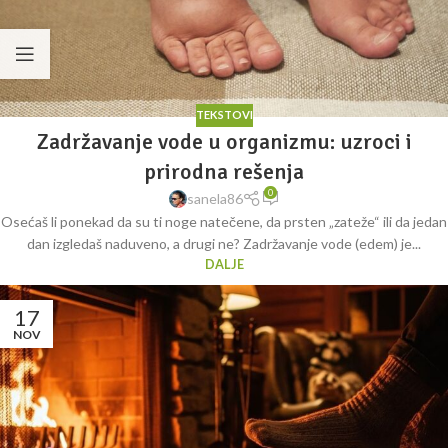
TEKSTOVI
Zadržavanje vode u organizmu: uzroci i
prirodna rešenja
0
sanela86
Osećaš li ponekad da su ti noge natečene, da prsten „zateže“ ili da jedan
dan izgledaš naduveno, a drugi ne? Zadržavanje vode (edem) je...
DALJE
17
NOV