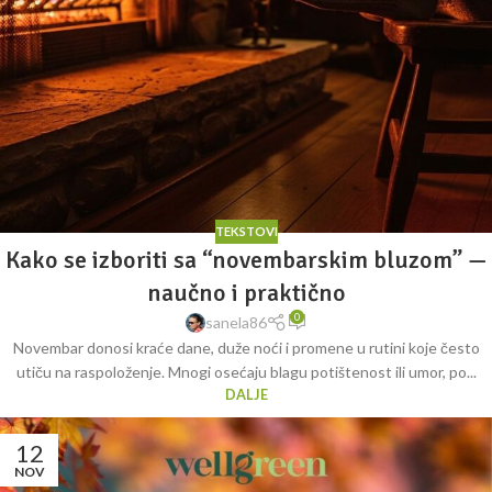
TEKSTOVI
Kako se izboriti sa “novembarskim bluzom” —
naučno i praktično
0
sanela86
Novembar donosi kraće dane, duže noći i promene u rutini koje često
utiču na raspoloženje. Mnogi osećaju blagu potištenost ili umor, po...
DALJE
12
NOV