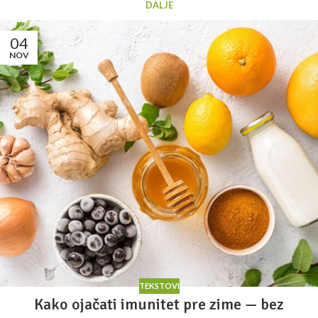
DALJE
04
NOV
TEKSTOVI
Kako ojačati imunitet pre zime — bez