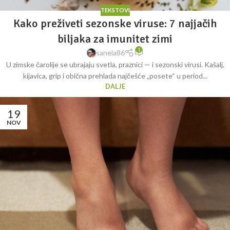
TEKSTOVI
Kako preživeti sezonske viruse: 7 najjačih
biljaka za imunitet zimi
1
sanela86
U zimske čarolije se ubrajaju svetla, praznici — i sezonski virusi. Kašalj,
kijavica, grip i obična prehlada najčešće „posete“ u period...
DALJE
19
NOV