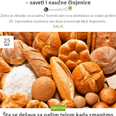
– saveti i naučne činjenice
0
sanela86
Zašto je zdravlje srca važno? Svetski dan srca obeležava se svake godine
29. septembra i podseća nas da je prevencija ključ dugovečn...
DALJE
25
SEP
TEKSTOVI
Šta se dešava sa našim telom kada smanjimo