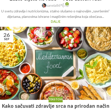
0
sanela86
U svetu zdravlja i nutricionizma, stalno slušamo o najnovijim „savršenim“
dijetama, planovima ishrane i magičnim rešenjima koja obećava...
DALJE
26
SEP
TEKSTOVI
Kako sačuvati zdravlje srca na prirodan način