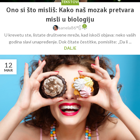
TEKSTOVI
Ono si što misliš: Kako naš mozak pretvara
misli u biologiju
0
sanela86
U krevetu ste, listate društvene mreže, kad iskoči objava: neko vaših
godina slavi unapređenje. Dok čitate čestitke, pomislite: „Da li ...
DALJE
12
MAR