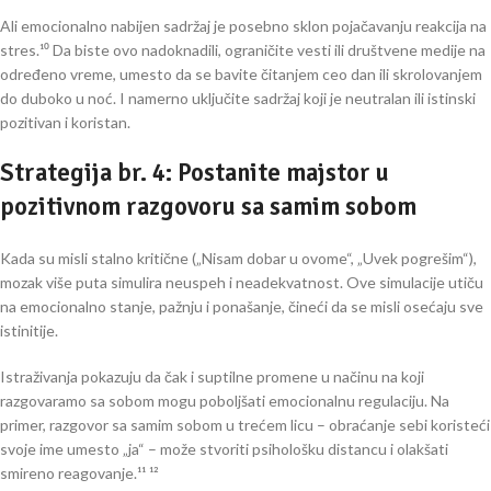
Ali emocionalno nabijen sadržaj je posebno sklon pojačavanju reakcija na
stres.¹⁰ Da biste ovo nadoknadili, ograničite vesti ili društvene medije na
određeno vreme, umesto da se bavite čitanjem ceo dan ili skrolovanjem
do duboko u noć. I namerno uključite sadržaj koji je neutralan ili istinski
pozitivan i koristan.
Strategija br. 4: Postanite majstor u
pozitivnom razgovoru sa samim sobom
Kada su misli stalno kritične („Nisam dobar u ovome“, „Uvek pogrešim“),
mozak više puta simulira neuspeh i neadekvatnost. Ove simulacije utiču
na emocionalno stanje, pažnju i ponašanje, čineći da se misli osećaju sve
istinitije.
Istraživanja pokazuju da čak i suptilne promene u načinu na koji
razgovaramo sa sobom mogu poboljšati emocionalnu regulaciju. Na
primer, razgovor sa samim sobom u trećem licu – obraćanje sebi koristeći
svoje ime umesto „ja“ – može stvoriti psihološku distancu i olakšati
smireno reagovanje.¹¹ ¹²