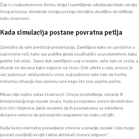
Čak i u svakodnevnom životu, briga i razmišljanje odražavaju blažu verziju
istog procesa: simulacije mozga postaju dovoljno ubedljive da oblikuju
našu stvarnost.
Kada simulacija postane povratna petlja
Zamislite da vam predstoji prezentacija. Zamišljate kako se spotičete o
sopstvene reči, kako vas publika gleda osuđivački i sa podsmehom, kako
gubite tok misli… Samo dok zamišljate ovaj scenario, vaše telo se steže, a
disanje se ubrzava kako odgovor na stres. Dok uđete u salu, proces je
već pokrenut: misli pokreću stres, koji pokreće vaše telo da tretira
trenutnu situaciju kao opasnu i pre nego što ona uopšte počne.
Misao nije nužno odraz stvarnosti. Ona je predviđanje, sećanje ili
interpretacija koju mozak stvara. Kada postanemo svesni da misli nisu
isto što i činjenice, lakše možemo da ih posmatramo sa određene
distance umesto da automatski reagujemo na svaku od njih.
Kada često mentalno ponavljamo stresne scenarije, mozak i telo mogu
postati osetljiviji na njih i lakše aktivirati stresni odgovor.¹