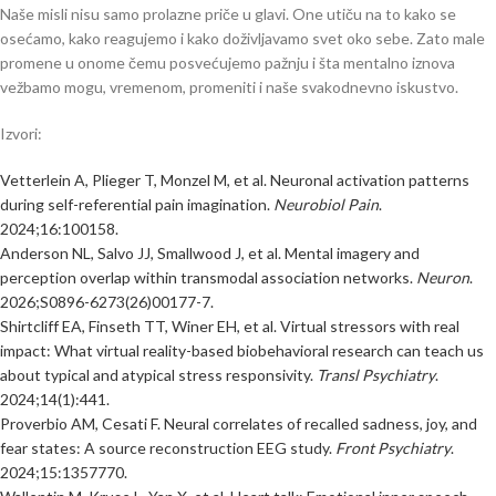
Naše misli nisu samo prolazne priče u glavi. One utiču na to kako se
osećamo, kako reagujemo i kako doživljavamo svet oko sebe. Zato male
promene u onome čemu posvećujemo pažnju i šta mentalno iznova
vežbamo mogu, vremenom, promeniti i naše svakodnevno iskustvo.
Izvori:
Vetterlein A, Plieger T, Monzel M, et al. Neuronal activation patterns
during self-referential pain imagination.
Neurobiol Pain
.
2024;16:100158.
Anderson NL, Salvo JJ, Smallwood J, et al. Mental imagery and
perception overlap within transmodal association networks.
Neuron
.
2026;S0896-6273(26)00177-7.
Shirtcliff EA, Finseth TT, Winer EH, et al. Virtual stressors with real
impact: What virtual reality-based biobehavioral research can teach us
about typical and atypical stress responsivity.
Transl Psychiatry
.
2024;14(1):441.
Proverbio AM, Cesati F. Neural correlates of recalled sadness, joy, and
fear states: A source reconstruction EEG study.
Front Psychiatry
.
2024;15:1357770.