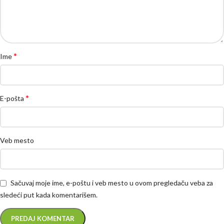
*
Ime
*
E-pošta
Veb mesto
Sačuvaj moje ime, e-poštu i veb mesto u ovom pregledaču veba za
sledeći put kada komentarišem.