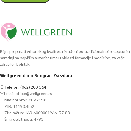
Biljni preparati vrhunskog kvaliteta izrađeni po tradicionalnoj recepturi u
saradnji sa najvišim autoritetima u oblasti farmacije i medicine, za vaše
zdravlje i boljitak.
Wellgreen d.o.o Beograd-Zvezdara
Telefon: (062) 200-564
Email:
office@wellgreen.rs
Matični broj: 21566918
PIB: 111907852
Žiro račun: 160-6000001966177-88
Šifra delatnosti: 4791