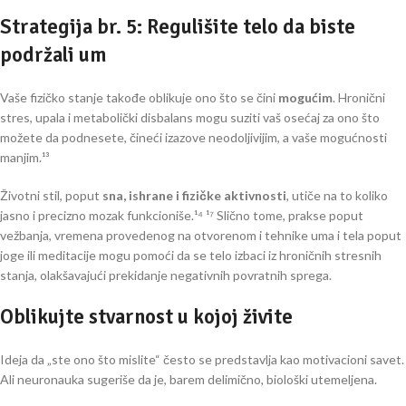
Strategija br. 5: Regulišite telo da biste
podržali um
Vaše fizičko stanje takođe oblikuje ono što se čini
mogućim
. Hronični
stres, upala i metabolički disbalans mogu suziti vaš osećaj za ono što
možete da podnesete, čineći izazove neodoljivijim, a vaše mogućnosti
manjim.¹³
Životni stil, poput
sna, ishrane i fizičke aktivnosti
, utiče na to koliko
jasno i precizno mozak funkcioniše.¹⁴ ¹⁷ Slično tome, prakse poput
vežbanja, vremena provedenog na otvorenom i tehnike uma i tela poput
joge ili meditacije mogu pomoći da se telo izbaci iz hroničnih stresnih
stanja, olakšavajući prekidanje negativnih povratnih sprega.
Oblikujte stvarnost u kojoj živite
Ideja da „ste ono što mislite“ često se predstavlja kao motivacioni savet.
Ali neuronauka sugeriše da je, barem delimično, biološki utemeljena.