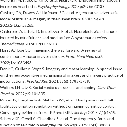
Wallentin M, Kruse L, Yan X, et al. Heart talk: Emotional inner speech
increases heart rate.
Psychophysiology.
2025;62(9):e70138.
Cushing CA, Dawes AJ, Hofmann SG, et al. A generative adversarial
model of intrusive imagery in the human brain.
PNAS Nexus
.
2023;2(1):pgac265.
Calderone A, Latella D, Impellizzeri F, et al. Neurobiological changes
induced by mindfulness and meditation: A systematic review.
Biomedicines.
2024;12(11):2613.
Hurst AJ, Boe SG. Imagining the way forward: A review of
contemporary motor imagery theory.
Front Hum Neurosci
.
2022;16:1033493.
Frank C, Guillot A, Vogt S. Imagery and motor learning: A special issue
on the neurocognitive mechanisms of imagery and imagery practice of
motor actions.
Psychol Res
. 2024;88(6):1785-1789.
Wolfers LN, Utz S. Social media use, stress, and coping.
Curr Opin
Psychol.
2022;45:101305.
Moser JS, Dougherty A, Mattson WI, et al. Third-person self-talk
facilitates emotion regulation without engaging cognitive control:
Converging evidence from ERP and fMRI.
Sci Rep
. 2017;7(1):4519.
Schertz KE, Orvell A, Chandhok S, et al. The frequency, form, and
function of self-talk in everyday life.
Sci Rep
. 2025;15(1):38883.