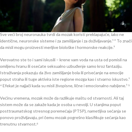
kao da se upravo dogodilo nešto strašno. To je zato što vaš mozak tretira
misli kao stvarnost – i vaše telo reaguje kao da i jesu.
Kako mozak simulira iskustvo
Sve veći broj neuronauka tvrdi da mozak koristi preklapajuće, iako ne
identične, neuronske sisteme i za zamišljanje i za doživljavanje.¹ ² To znači
da misli mogu proizvesti merljive biološke i hormonske reakcije.³
Verovatno ste to i sami iskusili – krene vam voda na usta od pomisli na
omiljenu hranu ili osećate seksualno uzbuđenje samo kroz fantaziju.
Istraživanja pokazuju da živo zamišljanje bola ili prisećanje na emocije
poput straha ili tuge aktivira iste regione mozga kao i stvarno iskustvo.¹
⁴ Efekat je najjači kada su misli živopisne, lične i emocionalno nabijene.¹ ⁵
Većinu vremena, mozak može da razlikuje maštu od stvarnosti. Ali taj
sistem može da se zakaže kada je osoba u nevolji. U stanjima poput
posttraumatskog stresnog poremećaja (PTSP), nametljiva sećanja se
ponovo proživljavaju, pri čemu mozak pogrešno klasifikuje sećanja kao
trenutnu stvarnost.⁶