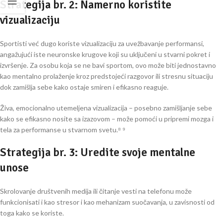
Strategija br. 2: Namerno koristite
vizualizaciju
Sportisti već dugo koriste vizualizaciju za uvežbavanje performansi,
angažujući iste neuronske krugove koji su uključeni u stvarni pokret i
izvršenje. Za osobu koja se ne bavi sportom, ovo može biti jednostavno
kao mentalno prolaženje kroz predstojeći razgovor ili stresnu situaciju
dok zamišlja sebe kako ostaje smiren i efikasno reaguje.
Živa, emocionalno utemeljena vizualizacija – posebno zamišljanje sebe
kako se efikasno nosite sa izazovom – može pomoći u pripremi mozga i
tela za performanse u stvarnom svetu.⁸ ⁹
Strategija br. 3: Uredite svoje mentalne
unose
Skrolovanje društvenih medija ili čitanje vesti na telefonu može
funkcionisati i kao stresor i kao mehanizam suočavanja, u zavisnosti od
toga kako se koriste.