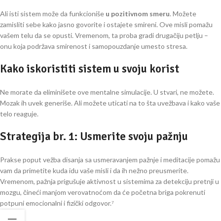
Ali isti sistem može da funkcioniše
u pozitivnom smeru
. Možete
zamisliti sebe kako jasno govorite i ostajete smireni. Ove misli pomažu
vašem telu da se opusti. Vremenom, ta proba gradi drugačiju petlju –
onu koja podržava smirenost i samopouzdanje umesto stresa.
Kako iskoristiti sistem u svoju korist
Ne morate da eliminišete ove mentalne simulacije. U stvari, ne možete.
Mozak ih uvek generiše. Ali možete uticati na to šta uvežbava i kako vaše
telo reaguje.
Strategija br. 1: Usmerite svoju pažnju
Prakse poput vežba disanja sa usmeravanjem pažnje i meditacije pomažu
vam da primetite kuda idu vaše misli i da ih nežno preusmerite.
Vremenom, pažnja prigušuje aktivnost u sistemima za detekciju pretnji u
mozgu, čineći manjom verovatnoćom da će početna briga pokrenuti
potpuni emocionalni i fizički odgovor.⁷